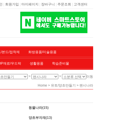
|
|
|
|
|
인
회원가입
마이페이지
장바구니
주문조회
고객센터
/본드/접착제
화방용품/미술용품
OP재료/우드락
생활용품
학습준비물
>
>
이동
>
>
Home
유토/양초만들기
팬시나라
동물나라
(15)
양초부자재
(13)