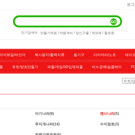
로그
인기검색어 :
/
/
/
/
만들기재료
바람개비
장신구줄
색모래
할로윈
리어화일/바인더
복사용지/출력지류
필기구
다이어리/노트
테이프
품
유토/양초만들기
퍼즐/게임/3D입체퍼즐
비누공예/솝클레이
P
/스포츠용품
기타물품
할인상품
전산소모품
아기나라
(9)
팬시나라
(5)
무지개나라
(14)
수지점토
(3)
전문가용유토
(6)