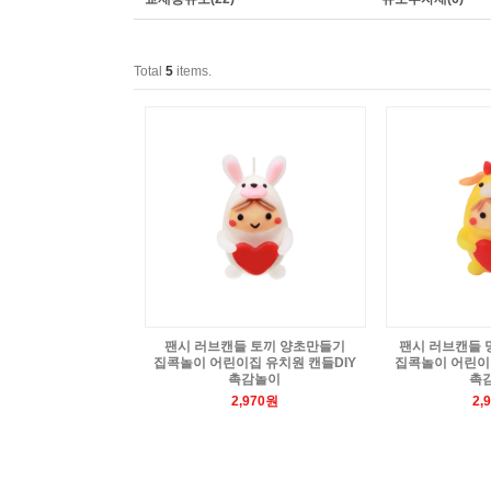
Total
5
items.
팬시 러브캔들 토끼 양초만들기
팬시 러브캔들 
집콕놀이 어린이집 유치원 캔들DIY
집콕놀이 어린이집
촉감놀이
촉
2,970원
2,