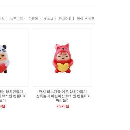
격 I
높은가격 I
상품명 I
제조사 I
판매순위 I
많이 본 상품
팬더 양초만들기
팬시 러브캔들 여우 양초만들기
 유치원 캔들DIY
집콕놀이 어린이집 유치원 캔들DIY
놀이
촉감놀이
70원
2,970원