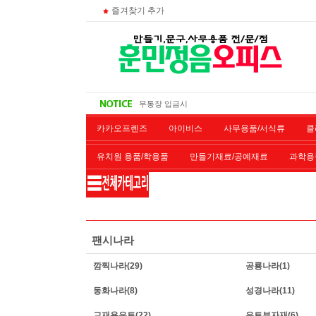
즐겨찾기 추가
주문 조회
비회원 영수증 출력방법
무통장 입금시
대량 구매시
카카오프렌즈
아이비스
사무용품/서식류
클
유치원 용품/학용품
만들기재료/공예재료
과학용
재단/제본/코팅
재생토너
개인결제창
악기류
팬시나라
깜찍나라
(29)
공룡나라
(1)
동화나라
(8)
성경나라
(11)
교재용유토
(22)
유토부자재
(6)