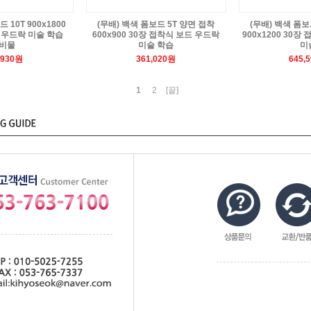
 10T 900x1800
(무배) 백색 폼보드 5T 양면 접착
(무배) 백색 폼보
 우드락 미술 학습
600x900 30장 접착식 보드 우드락
900x1200 30
비물
미술 학습
미
,930원
361,020원
645,
1
2
[끝]