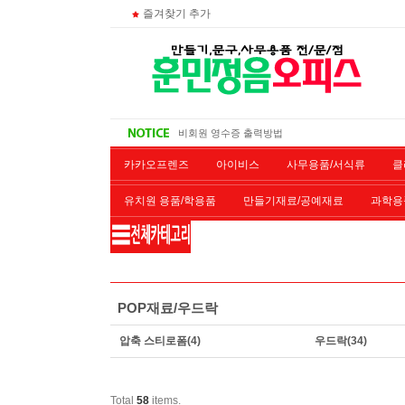
즐겨찾기 추가
대량 구매시
주문 조회
비회원 영수증 출력방법
무통장 입금시
카카오프렌즈
아이비스
사무용품/서식류
클
유치원 용품/학용품
만들기재료/공예재료
과학용
재단/제본/코팅
재생토너
개인결제창
악기류
POP재료/우드락
압축 스티로폼
(4)
우드락
(34)
Total
58
items.