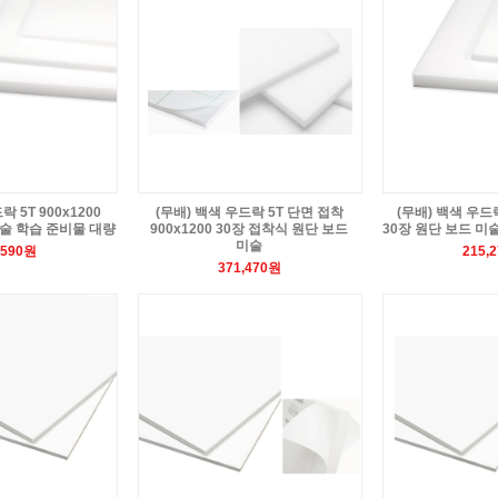
락 5T 900x1200
(무배) 백색 우드락 5T 단면 접착
(무배) 백색 우드락 
미술 학습 준비물 대량
900x1200 30장 접착식 원단 보드
30장 원단 보드 미
미술
,590원
215,
371,470원