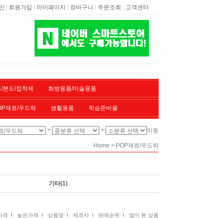
|
|
|
|
|
인
회원가입
마이페이지
장바구니
주문조회
고객센터
/본드/접착제
화방용품/미술용품
OP재료/우드락
생활용품
학습준비물
>
>
이동
>
Home
POP재료/우드락
기타
(1)
격 I
높은가격 I
상품명 I
제조사 I
판매순위 I
많이 본 상품