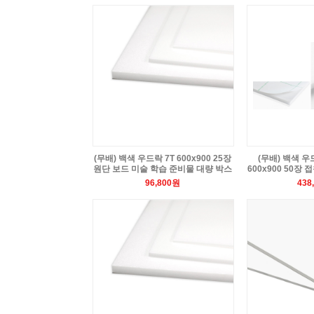
(무배) 백색 우드락 7T 600x900 25장
(무배) 백색 우
원단 보드 미술 학습 준비물 대량 박스
600x900 50장
96,800원
438