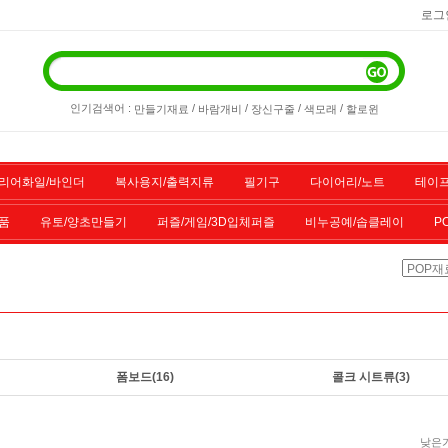
로그
인기검색어 :
/
/
/
/
만들기재료
바람개비
장신구줄
색모래
할로윈
리어화일/바인더
복사용지/출력지류
필기구
다이어리/노트
테이프
품
유토/양초만들기
퍼즐/게임/3D입체퍼즐
비누공예/솝클레이
P
/스포츠용품
기타물품
할인상품
전산소모품
폼보드
(16)
콜크 시트류
(3)
낮은가