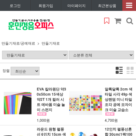
로그인
회원가입
마이페이지
최근본상품
만들기재료/공예재료
만들기재료
정렬
EVA 칼라원단 약3
알록달록 2cm 색
0x50cm 15색상
타일 사각 49p 색
약2T 1개 컬러 시
상랜덤 미니 타일
트 에바폼 미술 놀
조각 공예 모자이
이 스펀지
크 미술 교습소
1,000원
4,700원
라운드 원형 펄풍
12인치 펄풍선혼
선 6인치 15cm 색
합 30cm(1팩100