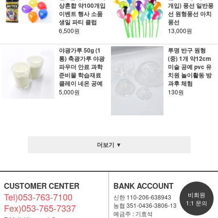
상혼합 약100개입
개입) 풍선 일반풍
이벤트 행사 소품
선 원형풍선 아치
생일 파티 클럽
풍선
6,500원
13,000원
야광가루 50g (1
투명 반구 원형
통) 축광가루 야광
(중) 1개 약12cm
파우더 안료 과학
미술 공예 pvc 유
준비물 학습재료
치원 놀이활동 방
클레이 네온 공예
과후 체험
5,000원
130원
더보기 ▼
CUSTOMER CENTER
BANK ACCOUNT
Tel)053-763-7100
비회원
신한 110-206-638943
1:1 문의
농협 351-0436-3806-13
Fex)053-765-7337
예금주 : 기효석