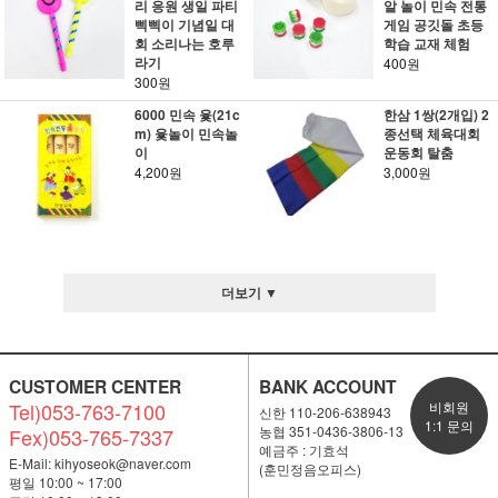
리 응원 생일 파티
알 놀이 민속 전통
삑삑이 기념일 대
게임 공깃돌 초등
회 소리나는 호루
학습 교재 체험
라기
400원
300원
6000 민속 윷(21c
한삼 1쌍(2개입) 2
m) 윷놀이 민속놀
종선택 체육대회
이
운동회 탈춤
4,200원
3,000원
더보기 ▼
CUSTOMER CENTER
BANK ACCOUNT
Tel)053-763-7100
비회원
신한 110-206-638943
1:1 문의
농협 351-0436-3806-13
Fex)053-765-7337
예금주 : 기효석
E-Mail:
kihyoseok@naver.com
(훈민정음오피스)
평일 10:00 ~ 17:00