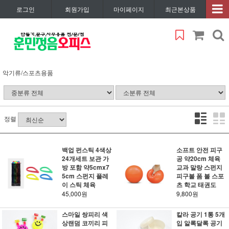
로그인
회원가입
마이페이지
최근본상품
악기류/스포츠용품
정렬
백업 펀스틱 4색상
소프트 안전 피구
24개세트 보관 가
공 약20cm 체육
방 포함 약5cmx7
교과 말랑 스펀지
5cm 스펀지 플레
피구볼 폼 볼 스포
이 스틱 체육
츠 학교 태권도
45,000원
9,800원
스마일 쌍피리 색
칼라 공기 1통 5개
상랜덤 코끼리 피
입 알록달록 공기