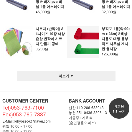
명 커버지 pvc 비
명 커버지 pvc 비
닐 1롤 아스테이지
닐 1롤 아스테이지
46,000원
82,000원
시트지 (반짝이) A
부직포 1롤(약 90c
4사이즈 10장 색상
m x 36m) 2색상
혼합 반짝이 시트
다용도 대형 롤부
지 만들기 공예
직포 사무실 게시
판 행사장
3,200원
126,000원
더보기 ▼
CUSTOMER CENTER
BANK ACCOUNT
Tel)053-763-7100
비회원
신한 110-206-638943
1:1 문의
농협 351-0436-3806-13
Fex)053-765-7337
예금주 : 기효석
E-Mail:
kihyoseok@naver.com
(훈민정음오피스)
평일 10:00 ~ 17:00
주말 10:00 ~ 13:00