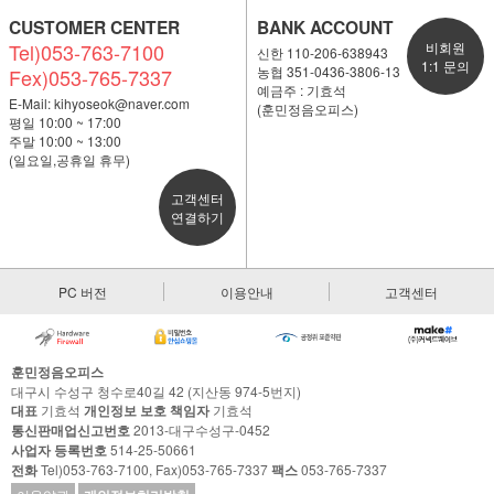
CUSTOMER CENTER
BANK ACCOUNT
Tel)053-763-7100
비회원
신한 110-206-638943
1:1 문의
농협 351-0436-3806-13
Fex)053-765-7337
예금주 : 기효석
E-Mail:
kihyoseok@naver.com
(훈민정음오피스)
평일 10:00 ~ 17:00
주말 10:00 ~ 13:00
(일요일,공휴일 휴무)
고객센터
연결하기
PC 버전
이용안내
고객센터
훈민정음오피스
대구시 수성구 청수로40길 42 (지산동 974-5번지)
대표
기효석
개인정보 보호 책임자
기효석
통신판매업신고번호
2013-대구수성구-0452
사업자 등록번호
514-25-50661
전화
Tel)053-763-7100, Fax)053-765-7337
팩스
053-765-7337