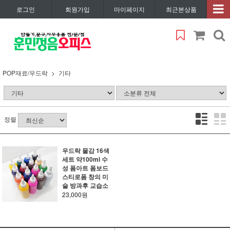
로그인
회원가입
마이페이지
최근본상품
POP재료/우드락
기타
정렬
우드락 물감 16색
세트 약100ml 수
성 폼아트 폼보드
스티로폼 창의 미
술 방과후 교습소
23,000원