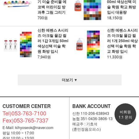
기 미술 준비물 에
00ml 색상선택 미
코백 어린이집 방
술 학원 학교 화방
과후 그림 그리기
입시 대용량
700원
18,150원
신한 에쎈스 A시리
신한 에쎈스 A시리
즈 아크릴 물감 컬
즈 아크릴 물감 컬
러 1갑 3개입 50ml
러 1개 250ml 색상
색상선택 미술 학
선택 미술 학원 학
원 화방 입시
교 화방 입시
7,940원
11,330원
더보기 ▼
CUSTOMER CENTER
BANK ACCOUNT
Tel)053-763-7100
비회원
신한 110-206-638943
1:1 문의
농협 351-0436-3806-13
Fex)053-765-7337
예금주 : 기효석
E-Mail:
kihyoseok@naver.com
(훈민정음오피스)
평일 10:00 ~ 17:00
주말 10:00 ~ 13:00