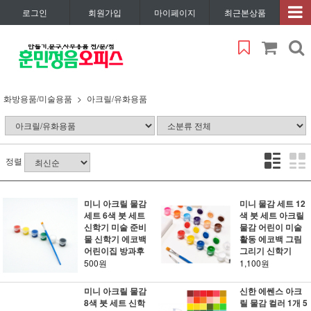
로그인
회원가입
마이페이지
최근본상품
화방용품/미술용품
아크릴/유화용품
정렬
미니 아크릴 물감
미니 물감 세트 12
세트 6색 붓 세트
색 붓 세트 아크릴
신학기 미술 준비
물감 어린이 미술
물 신학기 에코백
활동 에코백 그림
어린이집 방과후
그리기 신학기
500원
1,100원
미니 아크릴 물감
신한 에쎈스 아크
8색 붓 세트 신학
릴 물감 컬러 1개 5