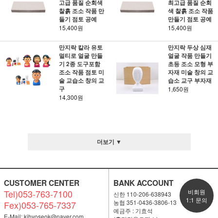
고급 품질 순회색
최고급 품질 순회
찰흙 조소 작품 만
색 찰흙 조소 작품
들기 점토 공예
만들기 점토 공예
15,400원
15,400원
만지락 칼라 유토
만지락 두상 심재
멀티로 얼굴 만들
얼굴 작품 만들기
기 2종 도구포함
초등 조소 모형 부
조소 작품 점토 미
자재 미술 창의 교
술 교습소 창의 교
습소 교구 부자재
구
1,650원
14,300원
더보기 ▼
CUSTOMER CENTER
BANK ACCOUNT
Tel)053-763-7100
비회원
신한 110-206-638943
1:1 문의
농협 351-0436-3806-13
Fex)053-765-7337
예금주 : 기효석
E-Mail:
kihyoseok@naver.com