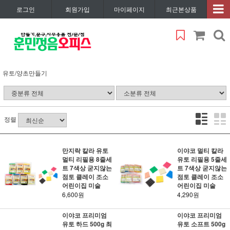
로그인
회원가입
마이페이지
최근본상품
유토/양초만들기
정렬
만지락 칼라 유토
이야코 멀티 칼라
멀티 리필용 8줄세
유토 리필용 5줄세
트 7색상 굳지않는
트 7색상 굳지않는
점토 클레이 조소
점토 클레이 조소
어린이집 미술
어린이집 미술
6,600원
4,290원
이야코 프리미엄
이야코 프리미엄
유토 하드 500g 최
유토 소프트 500g