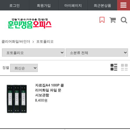
로그인
회원가입
마이페이지
최근본상품
클리어화일/바인더
포토폴리오
정렬
자료집A4 100P 클
리어화일 파일 문
서보관함
8,400원