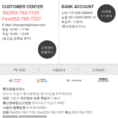
CUSTOMER CENTER
BANK ACCOUNT
Tel)053-763-7100
비회원
신한 110-206-638943
1:1 문의
농협 351-0436-3806-13
Fex)053-765-7337
예금주 : 기효석
E-Mail:
kihyoseok@naver.com
(훈민정음오피스)
평일 10:00 ~ 17:00
주말 10:00 ~ 13:00
(일요일,공휴일 휴무)
고객센터
연결하기
PC 버전
이용안내
고객센터
훈민정음오피스
대구시 수성구 청수로40길 42 (지산동 974-5번지)
대표
기효석
개인정보 보호 책임자
기효석
통신판매업신고번호
2013-대구수성구-0452
사업자 등록번호
514-25-50661
전화
Tel)053-763-7100, Fax)053-765-7337
팩스
053-765-7337