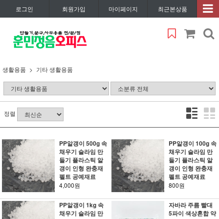
로그인
회원가입
마이페이지
최근본상품
생활용품
기타 생활용품
정렬
PP알갱이 500g 속
PP알갱이 100g 속
채우기 슬라임 만
채우기 슬라임 만
들기 플라스틱 알
들기 플라스틱 알
갱이 인형 완충재
갱이 인형 완충재
펠트 공예재료
펠트 공예재료
4,000원
800원
PP알갱이 1kg 속
자바라 주름 빨대
채우기 슬라임 만
5파이 색상혼합 약