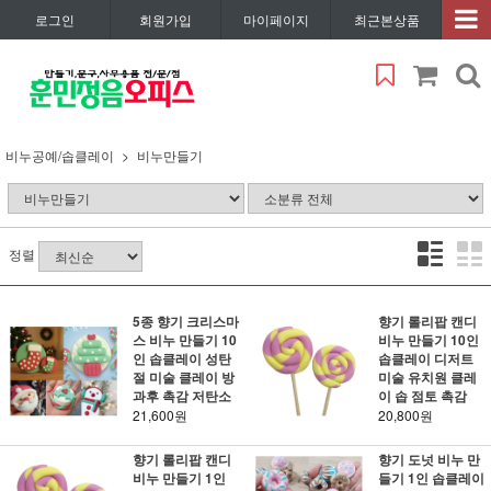
로그인
회원가입
마이페이지
최근본상품
비누공예/솝클레이
비누만들기
정렬
5종 향기 크리스마
향기 롤리팝 캔디
스 비누 만들기 10
비누 만들기 10인
인 솝클레이 성탄
솝클레이 디저트
절 미술 클레이 방
미술 유치원 클레
과후 촉감 저탄소
이 솝 점토 촉감
21,600원
20,800원
향기 롤리팝 캔디
향기 도넛 비누 만
비누 만들기 1인
들기 1인 솝클레이