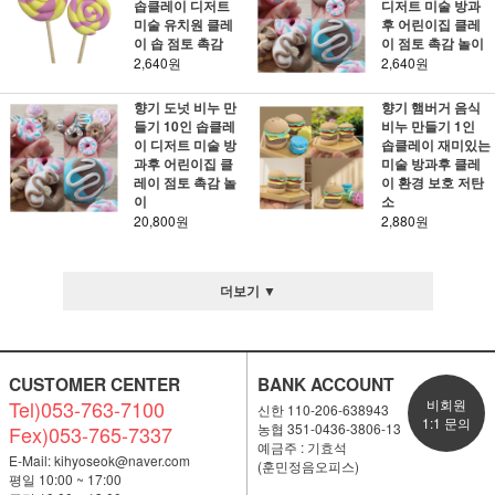
솝클레이 디저트
디저트 미술 방과
미술 유치원 클레
후 어린이집 클레
이 솝 점토 촉감
이 점토 촉감 놀이
2,640원
2,640원
향기 도넛 비누 만
향기 햄버거 음식
들기 10인 솝클레
비누 만들기 1인
이 디저트 미술 방
솝클레이 재미있는
과후 어린이집 클
미술 방과후 클레
레이 점토 촉감 놀
이 환경 보호 저탄
이
소
20,800원
2,880원
더보기 ▼
CUSTOMER CENTER
BANK ACCOUNT
Tel)053-763-7100
비회원
신한 110-206-638943
1:1 문의
농협 351-0436-3806-13
Fex)053-765-7337
예금주 : 기효석
E-Mail:
kihyoseok@naver.com
(훈민정음오피스)
평일 10:00 ~ 17:00