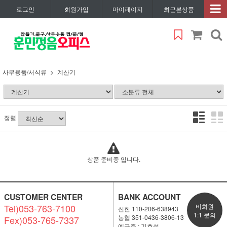
로그인
회원가입
마이페이지
최근본상품
사무용품/서식류
계산기
정렬
상품 준비중 입니다.
CUSTOMER CENTER
BANK ACCOUNT
Tel)053-763-7100
비회원
신한 110-206-638943
1:1 문의
농협 351-0436-3806-13
Fex)053-765-7337
예금주 : 기효석