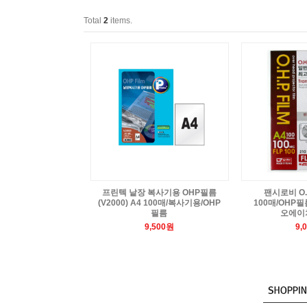
Total
2
items.
프린텍 낱장 복사기용 OHP필름
팬시로비 O.
(V2000) A4 100매/복사기용/OHP
100매/OHP
필름
오에이
9,500원
9,