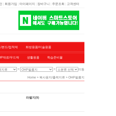
|
|
|
|
|
인
회원가입
마이페이지
장바구니
주문조회
고객센터
/본드/접착제
화방용품/미술용품
OP재료/우드락
생활용품
학습준비물
>
>
이동
>
>
Home
복사용지/출력지류
OHP필름지
라벨지
(9)