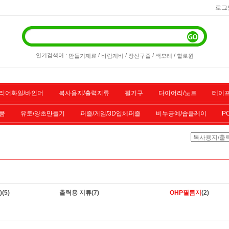
로그
인기검색어 :
/
/
/
/
만들기재료
바람개비
장신구줄
색모래
할로윈
리어화일/바인더
복사용지/출력지류
필기구
다이어리/노트
테이프
품
유토/양초만들기
퍼즐/게임/3D입체퍼즐
비누공예/솝클레이
P
/스포츠용품
기타물품
할인상품
전산소모품
)
(5)
출력용 지류
(7)
OHP필름지
(2)