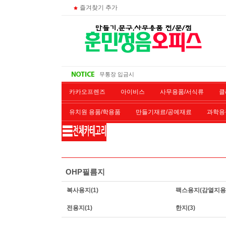
즐겨찾기 추가
주문 조회
비회원 영수증 출력방법
무통장 입금시
대량 구매시
카카오프렌즈
아이비스
사무용품/서식류
클
유치원 용품/학용품
만들기재료/공예재료
과학용
재단/제본/코팅
재생토너
개인결제창
악기류
OHP필름지
복사용지
(1)
팩스용지(감열지용
전용지
(1)
한지
(3)