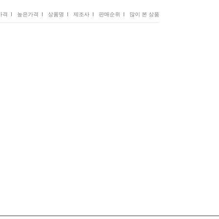
격 I
높은가격 I
상품명 I
제조사 I
판매순위 I
많이 본 상품