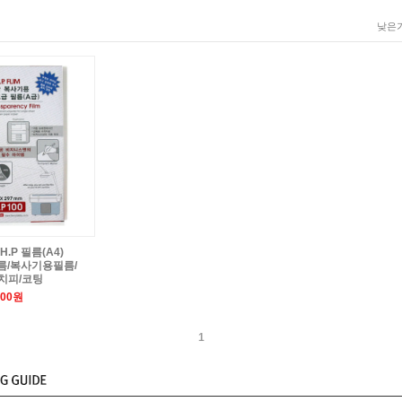
낮은가
H.P 필름(A4)
필름/복사기용필름/
치피/코팅
000원
1