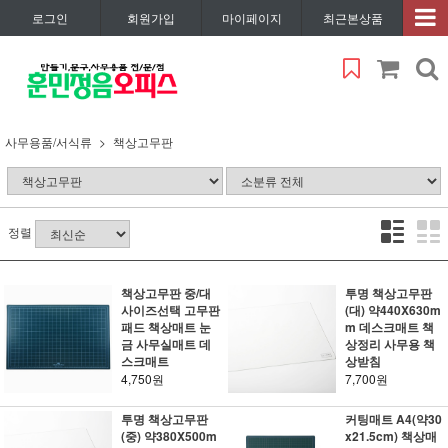
로그인
회원가입
마이페이지
최근본상품
사무용품/서식류
책상고무판
정렬
책상고무판 중/대
투명 책상고무판
사이즈선택 고무판
(대) 약440X630m
패드 책상매트 눈
m 데스크매트 책
금 사무실매트 데
상정리 사무용 책
스크매트
상받침
4,750원
7,700원
투명 책상고무판
커팅매트 A4(약30
(중) 약380X500m
x21.5cm) 책상매