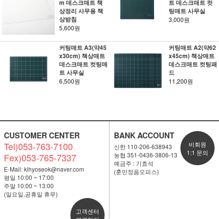
m 데스크매트 책
트 데스크매트 컷
상정리 사무용 책
팅매트 사무실
상받침
3,000원
5,600원
커팅매트 A3(약45
커팅매트 A2(약62
x30cm) 책상매트
x45cm) 책상매트
데스크매트 컷팅매
데스크매트 컷팅패
트 사무실
드
6,500원
11,200원
CUSTOMER CENTER
BANK ACCOUNT
Tel)053-763-7100
비회원
신한 110-206-638943
1:1 문의
농협 351-0436-3806-13
Fex)053-765-7337
예금주 : 기효석
E-Mail:
kihyoseok@naver.com
(훈민정음오피스)
평일 10:00 ~ 17:00
주말 10:00 ~ 13:00
(일요일,공휴일 휴무)
고객센터