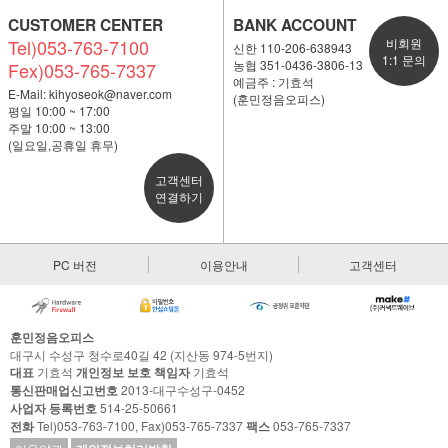
CUSTOMER CENTER
BANK ACCOUNT
Tel)053-763-7100
비회원
신한 110-206-638943
1:1 문의
농협 351-0436-3806-13
Fex)053-765-7337
예금주 : 기효석
E-Mail:
kihyoseok@naver.com
(훈민정음오피스)
평일 10:00 ~ 17:00
주말 10:00 ~ 13:00
(일요일,공휴일 휴무)
고객센터
연결하기
PC 버전
이용안내
고객센터
훈민정음오피스
대구시 수성구 청수로40길 42 (지산동 974-5번지)
대표
기효석
개인정보 보호 책임자
기효석
통신판매업신고번호
2013-대구수성구-0452
사업자 등록번호
514-25-50661
전화
Tel)053-763-7100, Fax)053-765-7337
팩스
053-765-7337