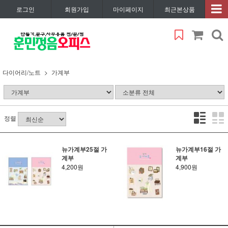
로그인
회원가입
마이페이지
최근본상품
다이어리/노트
가계부
정렬
뉴가계부25절 가
뉴가계부16절 가
계부
계부
4,200원
4,900원