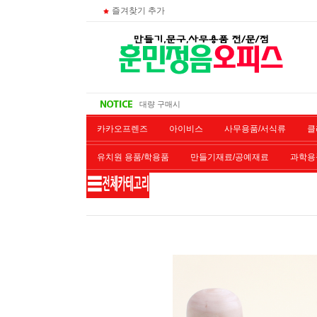
즐겨찾기 추가
비회원 영수증 출력방법
무통장 입금시
대량 구매시
주문 조회
카카오프렌즈
아이비스
사무용품/서식류
클
유치원 용품/학용품
만들기재료/공예재료
과학용
재단/제본/코팅
재생토너
개인결제창
악기류