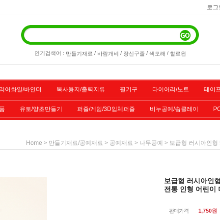
로그
인기검색어 :
/
/
/
/
만들기재료
바람개비
장신구줄
색모래
할로윈
리어화일/바인더
복사용지/출력지류
필기구
다이어리/노트
테이프
품
유토/양초만들기
퍼즐/게임/3D입체퍼즐
비누공예/솝클레이
P
/스포츠용품
기타물품
할인상품
전산소모품
>
>
>
> 보급형 러시아인형 
Home
만들기재료/공예재료
공예재료
나무공예
보급형 러시아인형 
전통 인형 어린이
판매가격
1,750
원