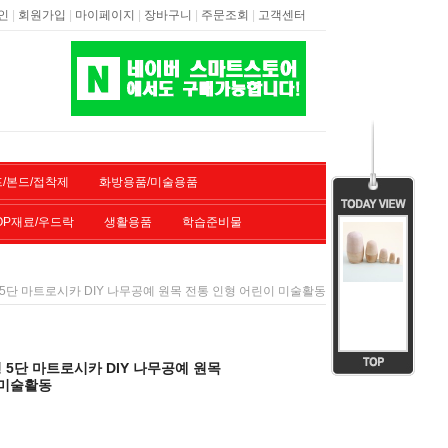
|
|
|
|
|
인
회원가입
마이페이지
장바구니
주문조회
고객센터
/본드/접착제
화방용품/미술용품
OP재료/우드락
생활용품
학습준비물
5단 마트로시카 DIY 나무공예 원목 전통 인형 어린이 미술활동
5단 마트로시카 DIY 나무공예 원목
 미술활동