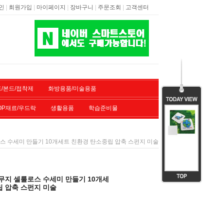
|
|
|
|
|
인
회원가입
마이페이지
장바구니
주문조회
고객센터
/본드/접착제
화방용품/미술용품
OP재료/우드락
생활용품
학습준비물
로스 수세미 만들기 10개세트 친환경 탄소중립 압축 스펀지 미술
무지 셀룰로스 수세미 만들기 10개세
립 압축 스펀지 미술