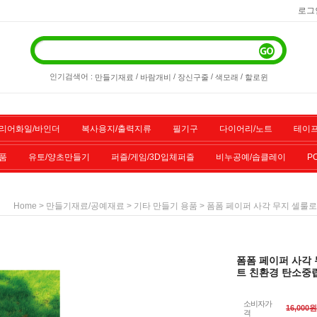
로그
인기검색어 :
/
/
/
/
만들기재료
바람개비
장신구줄
색모래
할로윈
리어화일/바인더
복사용지/출력지류
필기구
다이어리/노트
테이프
품
유토/양초만들기
퍼즐/게임/3D입체퍼즐
비누공예/솝클레이
P
/스포츠용품
기타물품
할인상품
전산소모품
>
>
> 폼폼 페이퍼 사각 무지 셀룰
Home
만들기재료/공예재료
기타 만들기 용품
폼폼 페이퍼 사각 
트 친환경 탄소중
소비자가
16,000원
격