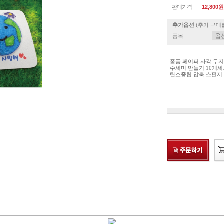
판매가격
12,800원
추가옵션
(추가 구매
품목
폼폼 페이퍼 사각 무
수세미 만들기 10개세
탄소중립 압축 스펀지