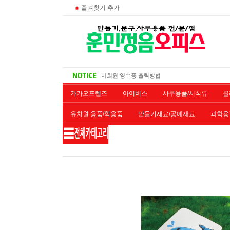
즐겨찾기 추가
대량 구매시
주문 조회
비회원 영수증 출력방법
무통장 입금시
카카오프렌즈
아이비스
사무용품/서식류
클
유치원 용품/학용품
만들기재료/공예재료
과학용
재단/제본/코팅
재생토너
개인결제창
악기류