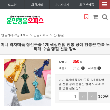
로그인
회원가입
마이페이지
최근본상품
만들기재료/공예재료
만들기재료
끈/줄/실
미니 격자매듭 장신구줄 1개 색상랜덤 전통 공예 전통끈 한복 노
리개 수술 명절 선물 장식
350
상품가
원
배송비
(조건)
지역별
미니 격자매듭 장신구줄 1개 색상랜
덤 전통 공예 전통끈 한복 노리개 수
술 명절 선물 장식
350
원
+1
-1