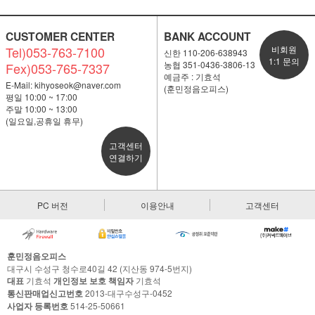
CUSTOMER CENTER
BANK ACCOUNT
Tel)053-763-7100
비회원
신한 110-206-638943
1:1 문의
농협 351-0436-3806-13
Fex)053-765-7337
예금주 : 기효석
E-Mail:
kihyoseok@naver.com
(훈민정음오피스)
평일 10:00 ~ 17:00
주말 10:00 ~ 13:00
(일요일,공휴일 휴무)
고객센터
연결하기
PC 버전
이용안내
고객센터
훈민정음오피스
대구시 수성구 청수로40길 42 (지산동 974-5번지)
대표
기효석
개인정보 보호 책임자
기효석
통신판매업신고번호
2013-대구수성구-0452
사업자 등록번호
514-25-50661