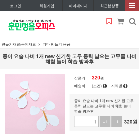
로그인
회원가입
마이페이지
최근본상품
만들기재료/공예재료
기타 만들기 용품
종이 요술 나비 1개 new 신기한 고무 동력 날으는 고무줄 나비
체험 놀이 학습 방과후
320
상품가
원
배송비
(조건)
지역별
종이 요술 나비 1개 new 신기한 고무
동력 날으는 고무줄 나비 체험 놀이
학습 방과후
320
원
+1
-1