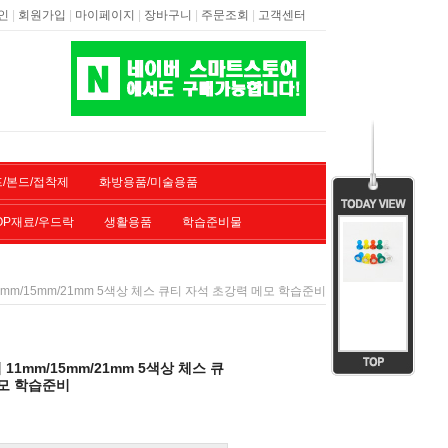
|
|
|
|
|
인
회원가입
마이페이지
장바구니
주문조회
고객센터
/본드/접착제
화방용품/미술용품
OP재료/우드락
생활용품
학습준비물
mm/15mm/21mm 5색상 체스 큐티 자석 초강력 메모 학습준비
1mm/15mm/21mm 5색상 체스 큐
메모 학습준비