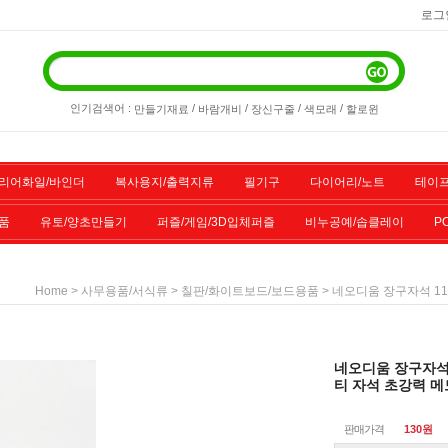
로그
인기검색어 :
/
/
/
/
만들기재료
바람개비
장신구줄
색모래
할로윈
리어화일/바인더
복사용지/출력지류
필기구
다이어리/노트
테이프
품
유토/양초만들기
퍼즐/게임/3D입체퍼즐
비누공예/솝클레이
P
/스포츠용품
기타물품
할인상품
전산소모품
>
>
> 네오디움 장구자석 11
Home
사무용품/서식류
칠판/화이트보드/보드용품
네오디움 장구자석 1
티 자석 초강력 
판매가격
130원