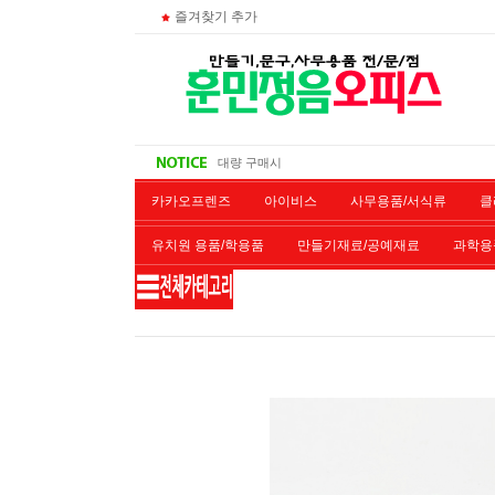
즐겨찾기 추가
비회원 영수증 출력방법
무통장 입금시
대량 구매시
주문 조회
카카오프렌즈
아이비스
사무용품/서식류
클
유치원 용품/학용품
만들기재료/공예재료
과학용
재단/제본/코팅
재생토너
개인결제창
악기류