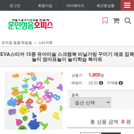
로그인
회원가입
마이페이지
최근본상품
유치원 용품/학용품
스티커류
EVA스티커 15종 유아미술 스크랩북 비닐가방 꾸미기 재료 집콕
놀이 엄마표놀이 놀이학습 북아트
1,800
상품가
원
배송비
(조건)
지역별
품목
총 상품 금액
0
원