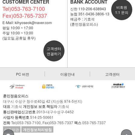
CUSTOMER CENTER
BANK ACCOUNT
Tel)053-763-7100
비회원
신한 110-206-638943
1:1 문의
농협 351-0436-3806-13
Fex)053-765-7337
예금주 : 기효석
E-Mail:
kihyoseok@naver.com
(훈민정음오피스)
평일 10:00 ~ 17:00
주말 10:00 ~ 13:00
(일요일,공휴일 휴무)
고객센터
연결하기
PC 버전
이용안내
고객센터
훈민정음오피스
대구시 수성구 청수로40길 42 (지산동 974-5번지)
대표
기효석
개인정보 보호 책임자
기효석
통신판매업신고번호
2013-대구수성구-0452
사업자 등록번호
514-25-50661
전화
Tel)053-763-7100, Fax)053-765-7337
팩스
053-765-7337
이용약관
개인정보처리방침