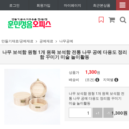
로그인
회원가입
마이페이지
최근본상품
만들기재료/공예재료
공예재료
나무공예
나무 보석함 원형 1개 원목 보석함 전통 나무 공예 다용도 정리
함 꾸미기 미술 놀이활동
1,300
상품가
원
배송비
(조건)
지역별
나무 보석함 원형 1개 원목 보석함 전
통 나무 공예 다용도 정리함 꾸미기
미술 놀이활동
1,300
원
+1
-1