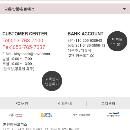
교환/반품/환불/취소
CUSTOMER CENTER
BANK ACCOUNT
Tel)053-763-7100
비회원
신한 110-206-638943
1:1 문의
농협 351-0436-3806-13
Fex)053-765-7337
예금주 : 기효석
E-Mail:
kihyoseok@naver.com
(훈민정음오피스)
평일 10:00 ~ 17:00
주말 10:00 ~ 13:00
(일요일,공휴일 휴무)
고객센터
연결하기
PC 버전
이용안내
고객센터
훈민정음오피스
대구시 수성구 청수로40길 42 (지산동 974-5번지)