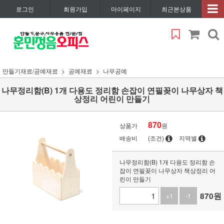
로그인
회원가입
마이페이지
최근본상품
만들기재료/공예재료
공예재료
나무공예
나무정리함(B) 1개 다용도 정리함 손잡이 연필꽂이 나무상자 책
상정리 어린이 만들기
870
상품가
원
배송비
(조건)
지역별
나무정리함(B) 1개 다용도 정리함 손
잡이 연필꽂이 나무상자 책상정리 어
린이 만들기
870
원
+1
-1