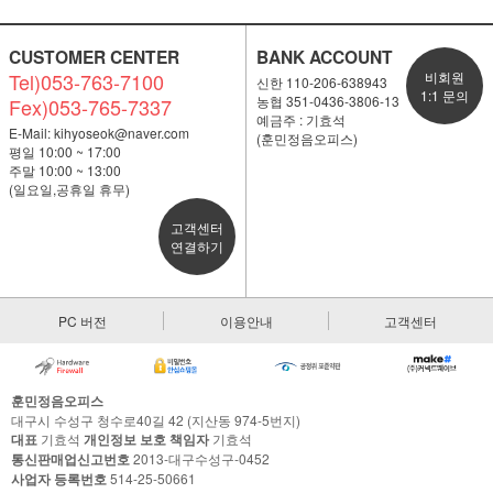
CUSTOMER CENTER
BANK ACCOUNT
Tel)053-763-7100
비회원
신한 110-206-638943
1:1 문의
농협 351-0436-3806-13
Fex)053-765-7337
예금주 : 기효석
E-Mail:
kihyoseok@naver.com
(훈민정음오피스)
평일 10:00 ~ 17:00
주말 10:00 ~ 13:00
(일요일,공휴일 휴무)
고객센터
연결하기
PC 버전
이용안내
고객센터
훈민정음오피스
대구시 수성구 청수로40길 42 (지산동 974-5번지)
대표
기효석
개인정보 보호 책임자
기효석
통신판매업신고번호
2013-대구수성구-0452
사업자 등록번호
514-25-50661