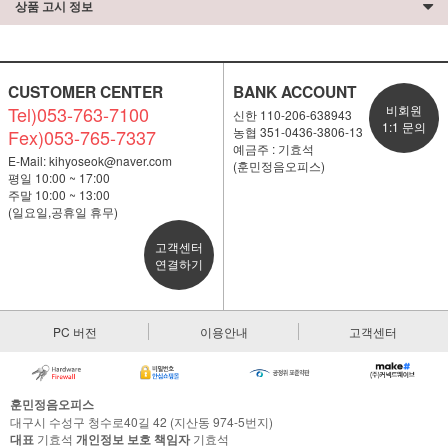
상품 고시 정보
CUSTOMER CENTER
BANK ACCOUNT
Tel)053-763-7100
비회원
신한 110-206-638943
1:1 문의
농협 351-0436-3806-13
Fex)053-765-7337
예금주 : 기효석
E-Mail:
kihyoseok@naver.com
(훈민정음오피스)
평일 10:00 ~ 17:00
주말 10:00 ~ 13:00
(일요일,공휴일 휴무)
고객센터
연결하기
PC 버전
이용안내
고객센터
훈민정음오피스
대구시 수성구 청수로40길 42 (지산동 974-5번지)
대표
기효석
개인정보 보호 책임자
기효석