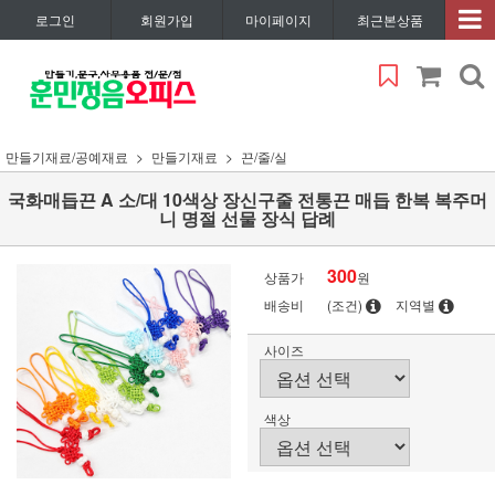
로그인
회원가입
마이페이지
최근본상품
만들기재료/공예재료
만들기재료
끈/줄/실
국화매듭끈 A 소/대 10색상 장신구줄 전통끈 매듭 한복 복주머
니 명절 선물 장식 답례
300
상품가
원
배송비
(조건)
지역별
사이즈
색상