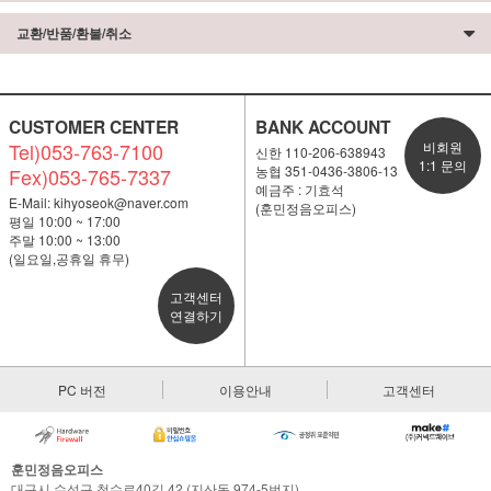
교환/반품/환불/취소
CUSTOMER CENTER
BANK ACCOUNT
Tel)053-763-7100
비회원
신한 110-206-638943
1:1 문의
농협 351-0436-3806-13
Fex)053-765-7337
예금주 : 기효석
E-Mail:
kihyoseok@naver.com
(훈민정음오피스)
평일 10:00 ~ 17:00
주말 10:00 ~ 13:00
(일요일,공휴일 휴무)
고객센터
연결하기
PC 버전
이용안내
고객센터
훈민정음오피스
대구시 수성구 청수로40길 42 (지산동 974-5번지)