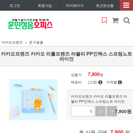
로그인
회원가입
마이페이지
최근본상품
카카오프렌즈
문구용품
카카오프렌즈 카카오 리틀프렌즈 러블리 PP인덱스 스프링노트
라이언
7,900
상품가
원
배송비
(고정)
지역별
카카오프렌즈 카카오 리틀프렌즈 러
블리 PP인덱스 스프링노트 라이언
7,900
원
+1
-1
총 상품 금액
7,900
원