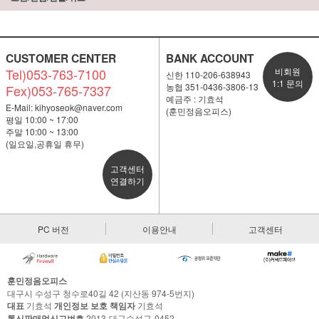
CUSTOMER CENTER
BANK ACCOUNT
Tel)053-763-7100
비회원
신한 110-206-638943
1:1 문의
농협 351-0436-3806-13
Fex)053-765-7337
예금주 : 기효석
E-Mail:
kihyoseok@naver.com
(훈민정음오피스)
평일 10:00 ~ 17:00
주말 10:00 ~ 13:00
(일요일,공휴일 휴무)
고객센터
연결하기
PC 버전
이용안내
고객센터
훈민정음오피스
대구시 수성구 청수로40길 42 (지산동 974-5번지)
대표
기효석
개인정보 보호 책임자
기효석
통신판매업신고번호
2013-대구수성구-0452