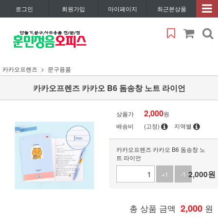
로그인
회원가입
마이페이지
최근본상품
카카오프렌즈
문구용품
카카오프렌즈 카카오 B6 돔송창 노트 라이언
2,000
상품가
원
배송비
(고정)
지역별
카카오프렌즈 카카오 B6 돔송창 노
트 라이언
2,000
원
+1
-1
총 상품 금액
2,000
원