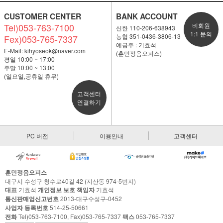
CUSTOMER CENTER
BANK ACCOUNT
Tel)053-763-7100
비회원
신한 110-206-638943
1:1 문의
농협 351-0436-3806-13
Fex)053-765-7337
예금주 : 기효석
E-Mail:
kihyoseok@naver.com
(훈민정음오피스)
평일 10:00 ~ 17:00
주말 10:00 ~ 13:00
(일요일,공휴일 휴무)
고객센터
연결하기
PC 버전
이용안내
고객센터
훈민정음오피스
대구시 수성구 청수로40길 42 (지산동 974-5번지)
대표
기효석
개인정보 보호 책임자
기효석
통신판매업신고번호
2013-대구수성구-0452
사업자 등록번호
514-25-50661
전화
Tel)053-763-7100, Fax)053-765-7337
팩스
053-765-7337