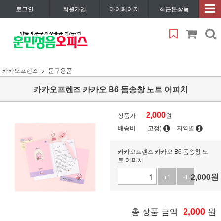
로그인
회원가입
마이페이지
최근본상품
카카오프렌즈
문구용품
카카오프렌즈 카카오 B6 돔송창 노트 어피치
2,000
상품가
원
배송비
(고정)
지역별
카카오프렌즈 카카오 B6 돔송창 노
트 어피치
2,000
원
+1
-1
총 상품 금액
2,000
원