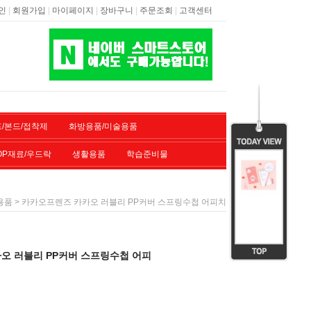
|
|
|
|
|
인
회원가입
마이페이지
장바구니
주문조회
고객센터
/본드/접착제
화방용품/미술용품
OP재료/우드락
생활용품
학습준비물
> 카카오프렌즈 카카오 러블리 PP커버 스프링수첩 어피치
용품
오 러블리 PP커버 스프링수첩 어피