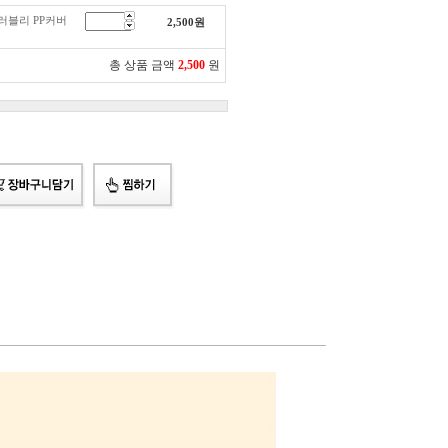
러블리 PP커버
2,500
원
총 상품 금액
2,500
원