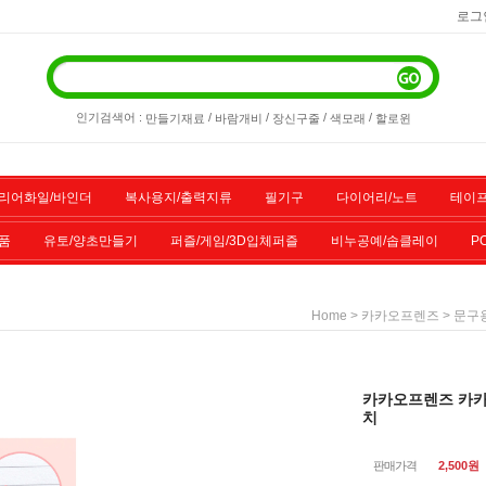
로그
인기검색어 :
/
/
/
/
만들기재료
바람개비
장신구줄
색모래
할로윈
리어화일/바인더
복사용지/출력지류
필기구
다이어리/노트
테이프
품
유토/양초만들기
퍼즐/게임/3D입체퍼즐
비누공예/솝클레이
P
/스포츠용품
기타물품
할인상품
전산소모품
>
>
Home
카카오프렌즈
문구
카카오프렌즈 카카
치
판매가격
2,500
원