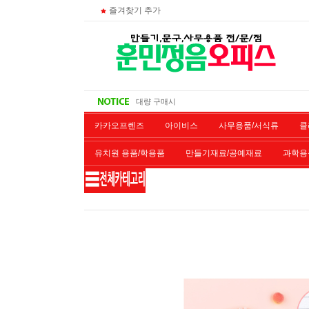
즐겨찾기 추가
주문 조회
비회원 영수증 출력방법
무통장 입금시
대량 구매시
카카오프렌즈
아이비스
사무용품/서식류
클
유치원 용품/학용품
만들기재료/공예재료
과학용
재단/제본/코팅
재생토너
개인결제창
악기류