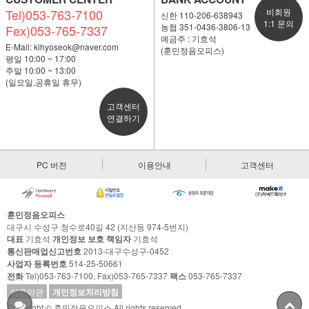
Tel)053-763-7100
비회원
신한 110-206-638943
1:1 문의
농협 351-0436-3806-13
Fex)053-765-7337
예금주 : 기효석
E-Mail:
kihyoseok@naver.com
(훈민정음오피스)
평일 10:00 ~ 17:00
주말 10:00 ~ 13:00
(일요일,공휴일 휴무)
고객센터
연결하기
PC 버전
이용안내
고객센터
훈민정음오피스
대구시 수성구 청수로40길 42 (지산동 974-5번지)
대표
기효석
개인정보 보호 책임자
기효석
통신판매업신고번호
2013-대구수성구-0452
사업자 등록번호
514-25-50661
전화
Tel)053-763-7100, Fax)053-765-7337
팩스
053-765-7337
이용약관
개인정보처리방침
Copyright © 훈민정음오피스 All rights reserved.