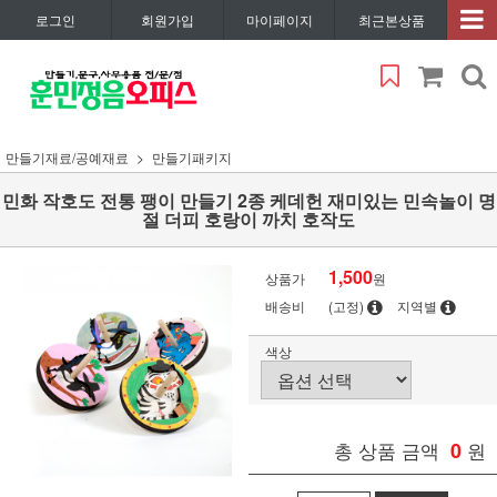
로그인
회원가입
마이페이지
최근본상품
만들기재료/공예재료
만들기패키지
민화 작호도 전통 팽이 만들기 2종 케데헌 재미있는 민속놀이 명
절 더피 호랑이 까치 호작도
1,500
상품가
원
배송비
(고정)
지역별
색상
총 상품 금액
0
원