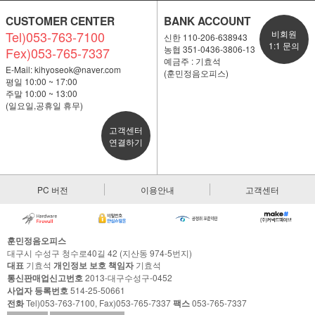
CUSTOMER CENTER
BANK ACCOUNT
Tel)053-763-7100
비회원
신한 110-206-638943
1:1 문의
농협 351-0436-3806-13
Fex)053-765-7337
예금주 : 기효석
E-Mail:
kihyoseok@naver.com
(훈민정음오피스)
평일 10:00 ~ 17:00
주말 10:00 ~ 13:00
(일요일,공휴일 휴무)
고객센터
연결하기
PC 버전
이용안내
고객센터
훈민정음오피스
대구시 수성구 청수로40길 42 (지산동 974-5번지)
대표
기효석
개인정보 보호 책임자
기효석
통신판매업신고번호
2013-대구수성구-0452
사업자 등록번호
514-25-50661
전화
Tel)053-763-7100, Fax)053-765-7337
팩스
053-765-7337