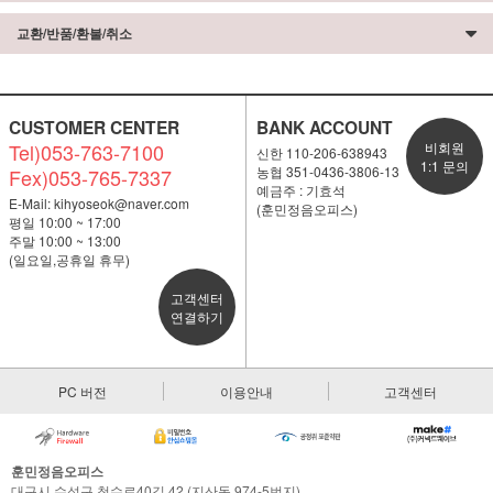
교환/반품/환불/취소
CUSTOMER CENTER
BANK ACCOUNT
Tel)053-763-7100
비회원
신한 110-206-638943
1:1 문의
농협 351-0436-3806-13
Fex)053-765-7337
예금주 : 기효석
E-Mail:
kihyoseok@naver.com
(훈민정음오피스)
평일 10:00 ~ 17:00
주말 10:00 ~ 13:00
(일요일,공휴일 휴무)
고객센터
연결하기
PC 버전
이용안내
고객센터
훈민정음오피스
대구시 수성구 청수로40길 42 (지산동 974-5번지)