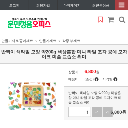
로그인
회원가입
마이페이지
최근본상품
만들기재료/공예재료
만들기재료
각종 부재료
반짝이 색타일 모양 약200g 색상혼합 미니 타일 조각 공예 모자
이크 미술 교습소 취미
6,800
상품가
원
배송비
(조건)
지역별
반짝이 색타일 모양 약200g 색상혼
합 미니 타일 조각 공예 모자이크 미
술 교습소 취미
6,800
원
+1
-1